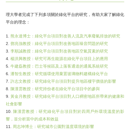
理大學者完成了下列多項關於綠化平台的研究，有助大家了解綠化
平台的理念：
1.
熊永達博士：綠化平台項目對改善人流及汽車廢氣排放的研究
2.
鄧兆強教授：綠化平台項目對改善地區噪音問題的研究
3.
李順誠教授：綠化平台項目對改善地區空氣質素的研究
4.
楊洪興教授：研究可再生能源在綠化平台項目上的應用
5.
牛建磊教授：巴士等候區及上落客通道的通風系統研究
6.
潘智生教授：研究循環使用棄置玻璃物料建構綠化平台
7.
許志文教授：研究綠化平台項目對提升地區樓宇價值的影響
8.
陳漢雲教授：研究持份者在綠化平台項目中的參與
9.
黃金月教授：研究綠化平台項目對人口稠密地區所帶來的健康和
社會影響
10.
陳漢雲教授：研究綠化平台項目對於四周戶外環境溫度的影
響，並分析當中的成本和效益
11.
周志坤博士：研究城市公園對溫度環境的影響