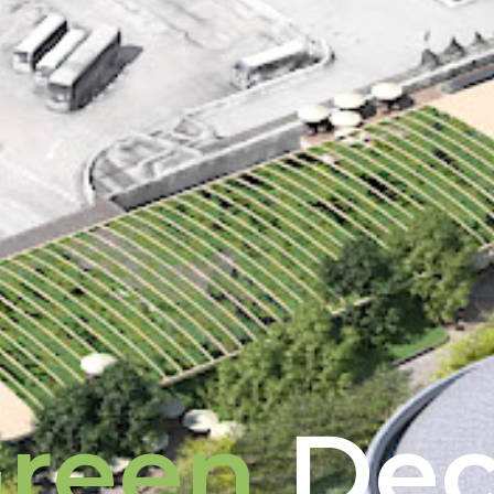
reen
De